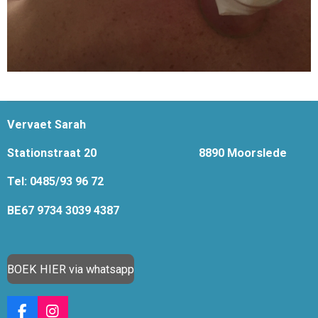
Vervaet Sarah
Stationstraat 20
8890 Moorslede
Tel: 0485/93 96 72
BE67 9734 3039 4387
BOEK HIER via whatsapp
F
I