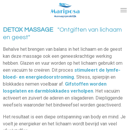
Ga
direct
naar
de
DETOX MASSAGE
"Ontgiften van lichaam
hoofdinhoud
en geest"
Behalve het brengen van balans in het lichaam en de geest
kan deze massage ook een geneeskrachtige werking
hebben. Glazen en vuur worden op het lichaam gebruikt om
een
vacuüm
te creëren. Dit proces
stimuleert de lymfe-
bloed- en energiedoorstroming.
Stress, spierpijn en
blokkades nemen voelbaar af.
Gifstoffen worden
losgelaten en darmblokkades verholpen
. Het vacuüm
activeert en zuivert de aderen en slagaderen. Diepliggende
weefsels waaronder het bindweefsel worden geactiveerd.
Het resultaat is een diepe ontspanning van body en mind. Je
voelt je energieker en het lichaam wordt bevrijd van veel